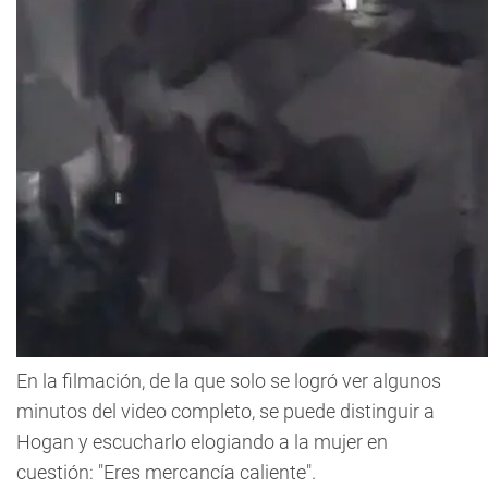
En la filmación, de la que solo se logró ver algunos
minutos del video completo, se puede distinguir a
Hogan y escucharlo elogiando a la mujer en
cuestión: "Eres mercancía caliente".