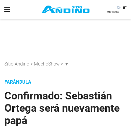
6
°
Sitio Andino
>
MuchoShow
>
▼
FARÁNDULA
Confirmado: Sebastián
Ortega será nuevamente
papá