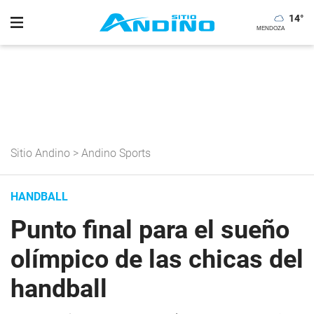
14
°
Sitio Andino
>
Andino Sports
HANDBALL
Punto final para el sueño
olímpico de las chicas del
handball