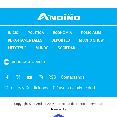
INICIO
POLÍTICA
ECONOMÍA
POLICIALES
DEPARTAMENTALES
DEPORTES
MUCHO SHOW
LIFESTYLE
MUNDO
SOCIEDAD
ACONCAGUA RADIO
RSS
Contactanos
Términos y Condiciones
Cláusula de privacidad
Copyright Sitio Andino 2026. Todos los derechos reservados.