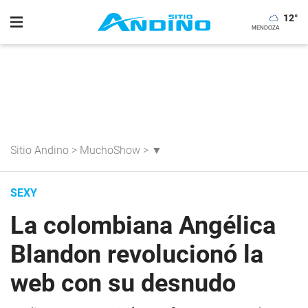
12
°
Sitio Andino
>
MuchoShow
>
▼
SEXY
La colombiana Angélica
Blandon revolucionó la
web con su desnudo