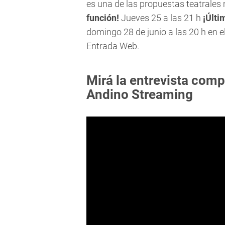
es una de las propuestas teatrales 
función!
Jueves 25 a las 21 h
¡Últi
domingo 28 de junio a las 20 h en 
Entrada Web.
Mirá la entrevista comp
Andino Streaming