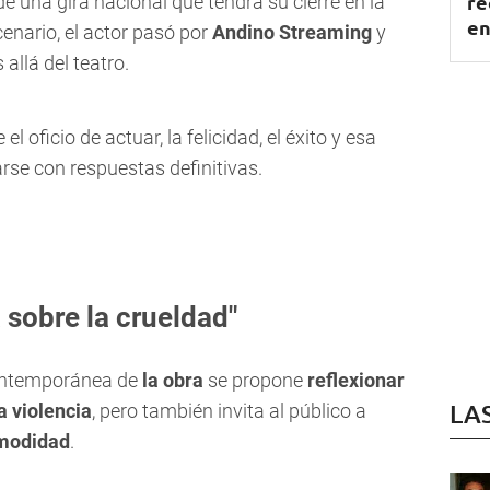
re
e una gira nacional que tendrá su cierre en la
en
cenario, el actor pasó por
Andino Streaming
y
llá del teatro.
el oficio de actuar, la felicidad, el éxito y esa
se con respuestas definitivas.
a sobre la crueldad"
 contemporánea de
la obra
se propone
reflexionar
LA
a violencia
, pero también invita al público a
omodidad
.