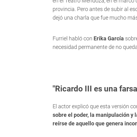
en el Teatro Mendoza, en el marco d
provincia. Pero antes de subir al es
dejó una charla que fue mucho más a
Furriel habló con
Erika García
sobre 
necesidad permanente de no quedar
"Ricardo III es una fars
El actor explicó que esta versión
sobre el poder, la manipulación y l
reírse de aquello que genera inc