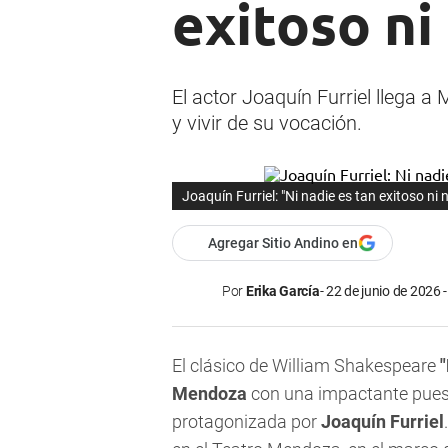
exitoso ni
El actor Joaquín Furriel llega a 
y vivir de su vocación.
Joaquín Furriel: "Ni nadie es tan exitoso ni
Agregar Sitio Andino en
Por
Erika García
22 de junio de 2026 
El clásico de William Shakespeare
"
Mendoza
con una impactante puesta
protagonizada por
Joaquín Furriel