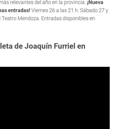
más relevantes del año en la provincia.
¡Nueva
mas entradas!
Viernes 26 a las 21 h. Sábado 27 y
el Teatro Mendoza. Entradas disponibles en
leta de Joaquín Furriel en