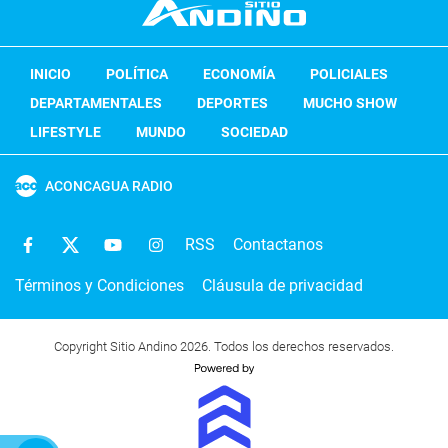
INICIO
POLÍTICA
ECONOMÍA
POLICIALES
DEPARTAMENTALES
DEPORTES
MUCHO SHOW
LIFESTYLE
MUNDO
SOCIEDAD
ACONCAGUA RADIO
RSS
Contactanos
Términos y Condiciones
Cláusula de privacidad
Copyright Sitio Andino 2026. Todos los derechos reservados.