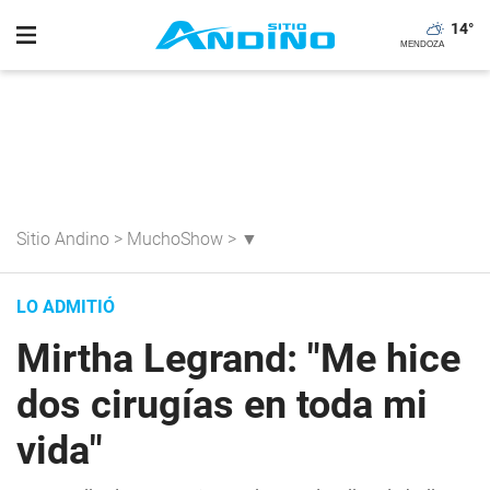
14
°
Sitio Andino
>
MuchoShow
>
▼
LO ADMITIÓ
Mirtha Legrand: "Me hice
dos cirugías en toda mi
vida"