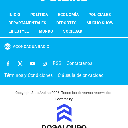
INICIO
POLÍTICA
ECONOMÍA
POLICIALES
DEPARTAMENTALES
DEPORTES
MUCHO SHOW
LIFESTYLE
MUNDO
SOCIEDAD
ACONCAGUA RADIO
RSS
Contactanos
Términos y Condiciones
Cláusula de privacidad
Copyright Sitio Andino 2026. Todos los derechos reservados.