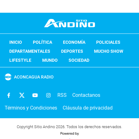
INICIO
POLÍTICA
ECONOMÍA
POLICIALES
DEPARTAMENTALES
DEPORTES
MUCHO SHOW
LIFESTYLE
MUNDO
SOCIEDAD
ACONCAGUA RADIO
RSS
Contactanos
Términos y Condiciones
Cláusula de privacidad
Copyright Sitio Andino 2026. Todos los derechos reservados.