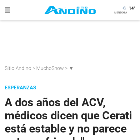
14
°
Sitio Andino
>
MuchoShow
>
▼
ESPERANZAS
A dos años del ACV,
médicos dicen que Cerati
está estable y no parece