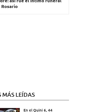
dre: así fue el íntimo funeral
 Rosario
S MÁS LEÍDAS
En el Quini 6, 44