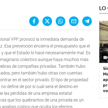
LO
 nacional YPF provocó la inmediata demanda de
az. Esa prevención encierra el presupuesto que el
y que el Estado lo hace necesariamente mal. Es
 imaginario colectivo aunque haya muchos más
uiebras de compañías privadas. También hubo
Si
tados, pero también hubo otras con cuentas
Ma
ap
trar en el sector privado. El tipo de propiedad
pr
no define de por sí cuál será el destino en
vo
ue las pérdidas de una empresa estatal
tras que los quebrantos de una privada es un
análisis rústico que oculta los efectos