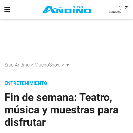
7
°
Sitio Andino
>
MuchoShow
>
▼
ENTRETENIMIENTO
Fin de semana: Teatro,
música y muestras para
disfrutar