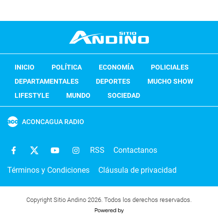
INICIO
POLÍTICA
ECONOMÍA
POLICIALES
DEPARTAMENTALES
DEPORTES
MUCHO SHOW
LIFESTYLE
MUNDO
SOCIEDAD
ACONCAGUA RADIO
RSS
Contactanos
Términos y Condiciones
Cláusula de privacidad
Copyright Sitio Andino 2026. Todos los derechos reservados.