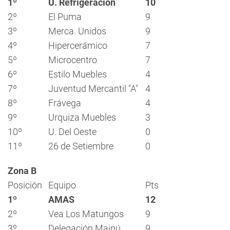
1º
U. Refrigeración
10
2º
El Puma
9
3º
Merca. Unidos
9
4º
Hipercerámico
7
5º
Microcentro
7
6º
Estilo Muebles
4
7º
Juventud Mercantil "A"
4
8º
Frávega
4
9º
Urquiza Muebles
3
10º
U. Del Oeste
0
11º
26 de Setiembre
0
Zona B
Posición
Equipo
Pts
1º
AMAS
12
2º
Vea Los Matungos
9
3º
Delegación Maipú
9