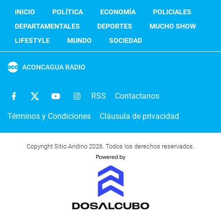
INICIO
POLÍTICA
ECONOMÍA
POLICIALES
DEPARTAMENTALES
DEPORTES
MUCHO SHOW
LIFESTYLE
MUNDO
SOCIEDAD
ACONCAGUA RADIO
RSS
Contactanos
Términos y Condiciones
Cláusula de privacidad
Copyright Sitio Andino 2026. Todos los derechos reservados.