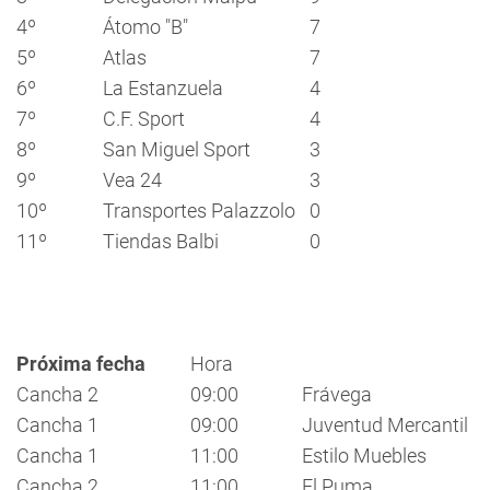
4º
Átomo "B"
7
5º
Atlas
7
6º
La Estanzuela
4
7º
C.F. Sport
4
8º
San Miguel Sport
3
9º
Vea 24
3
10º
Transportes Palazzolo
0
11º
Tiendas Balbi
0
Próxima fecha
Hora
Cancha 2
09:00
Frávega
Cancha 1
09:00
Juventud Mercantil
Cancha 1
11:00
Estilo Muebles
Cancha 2
11:00
El Puma