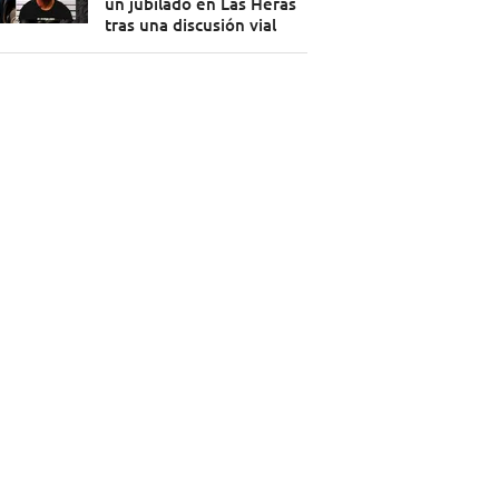
un jubilado en Las Heras
tras una discusión vial