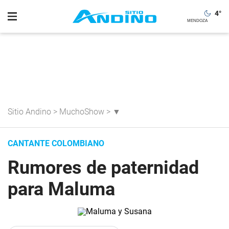
4
°
Sitio Andino
>
MuchoShow
>
▼
CANTANTE COLOMBIANO
Rumores de paternidad
para Maluma