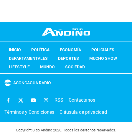
INICIO
POLÍTICA
ECONOMÍA
POLICIALES
DEPARTAMENTALES
DEPORTES
MUCHO SHOW
LIFESTYLE
MUNDO
SOCIEDAD
ACONCAGUA RADIO
RSS
Contactanos
Términos y Condiciones
Cláusula de privacidad
Copyright Sitio Andino 2026. Todos los derechos reservados.