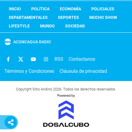
INICIO
POLÍTICA
ECONOMÍA
POLICIALES
DEPARTAMENTALES
DEPORTES
MUCHO SHOW
LIFESTYLE
MUNDO
SOCIEDAD
ACONCAGUA RADIO
RSS
Contactanos
Términos y Condiciones
Cláusula de privacidad
Copyright Sitio Andino 2026. Todos los derechos reservados.