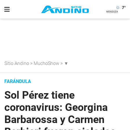
7
°
Sitio Andino
>
MuchoShow
>
▼
FARÁNDULA
Sol Pérez tiene
coronavirus: Georgina
Barbarossa y Carmen