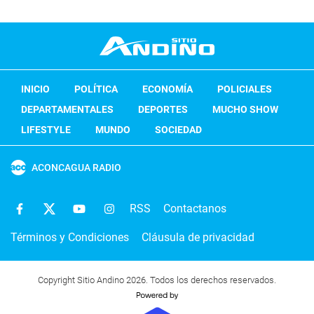
INICIO
POLÍTICA
ECONOMÍA
POLICIALES
DEPARTAMENTALES
DEPORTES
MUCHO SHOW
LIFESTYLE
MUNDO
SOCIEDAD
ACONCAGUA RADIO
RSS
Contactanos
Términos y Condiciones
Cláusula de privacidad
Copyright Sitio Andino 2026. Todos los derechos reservados.