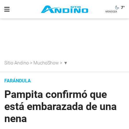
7
°
Sitio Andino
>
MuchoShow
>
▼
FARÁNDULA
Pampita confirmó que
está embarazada de una
nena