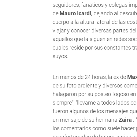
seguidores, fanáticos y colegas impa
de
Mauro Icardi,
dejando al descubi
cuerpo a la altura lateral de las cos
viajar y conocer diversas partes 
aquellos que la siguen en redes soci
cuales reside por sus constantes tr
suyos.
En menos de 24 horas, la ex de
Max
de su foto ardiente y diversos com
halagaron por su posteo fogoso en I
siempre", "llevame a todos lados co
fueron algunos de los mensajes que 
un mensaje de su hermana
Zaira
:
los comentarios como suele hacer p
desafortunadas de haters, varios l