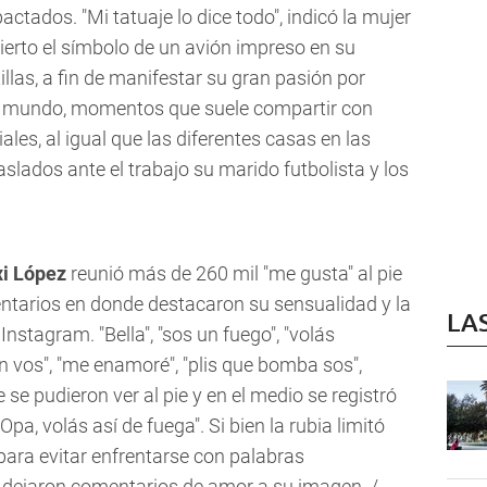
ctados. "Mi tatuaje lo dice todo", indicó la mujer
erto el símbolo de un avión impreso en su
tillas, a fin de manifestar su gran pasión por
del mundo, momentos que suele compartir con
ales, al igual que las diferentes casas en las
aslados ante el trabajo su marido futbolista y los
i López
reunió más de 260 mil "me gusta" al pie
entarios en donde destacaron su sensualidad y la
LA
nstagram. "Bella", "sos un fuego", "volás
n vos", "me enamoré", "plis que bomba sos",
se pudieron ver al pie y en el medio se registró
 "Opa, volás así de fuega". Si bien la rubia limitó
ara evitar enfrentarse con palabras
e dejaron comentarios de amor a su imagen. /