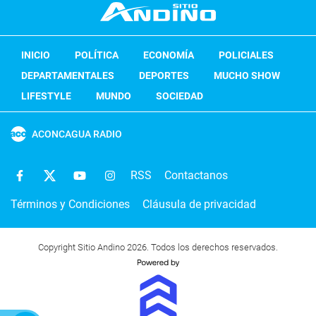
INICIO
POLÍTICA
ECONOMÍA
POLICIALES
DEPARTAMENTALES
DEPORTES
MUCHO SHOW
LIFESTYLE
MUNDO
SOCIEDAD
ACONCAGUA RADIO
RSS
Contactanos
Términos y Condiciones
Cláusula de privacidad
Copyright Sitio Andino 2026. Todos los derechos reservados.