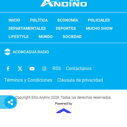
INICIO
POLÍTICA
ECONOMÍA
POLICIALES
DEPARTAMENTALES
DEPORTES
MUCHO SHOW
LIFESTYLE
MUNDO
SOCIEDAD
ACONCAGUA RADIO
RSS
Contactanos
Términos y Condiciones
Cláusula de privacidad
Copyright Sitio Andino 2026. Todos los derechos reservados.