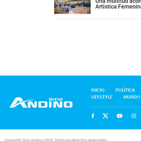
Una multitud acom
Artística Femenin
INICIO
POLÍTICA
LIFESTYLE
MUNDO
Copyright Sitio Andino 2026. Todos los derechos reservados.