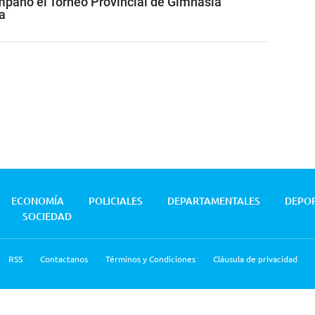
pañó el Torneo Provincial de Gimnasia
a
ECONOMÍA
POLICIALES
DEPARTAMENTALES
DEPO
SOCIEDAD
RSS
Contactanos
Términos y Condiciones
Cláusula de privacidad