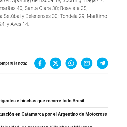
a 64; Sporting de Lisboa 49; Sporting Braga 47;
imarães 40; Santa Clara 38; Boavista 35;
ria Setúbal y Belenenses 30; Tondela 29; Marítimo
24; y Aves 14.
ompartí la nota:
igentes e hinchas que recorre todo Brasil
tuación en Catamarca por el Argentino de Motocross