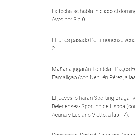
La fecha se había iniciado el doming
Aves por 3 a 0.
El lunes pasado Portimonense venci
2.
Mañana jugarán Tondela - Paços Ferr
Famaliçao (con Nehuén Pérez, a las
El jueves lo harán Sporting Braga- V
Belenenses- Sporting de Lisboa (co
Acuña y Luciano Vietto, a las 17).