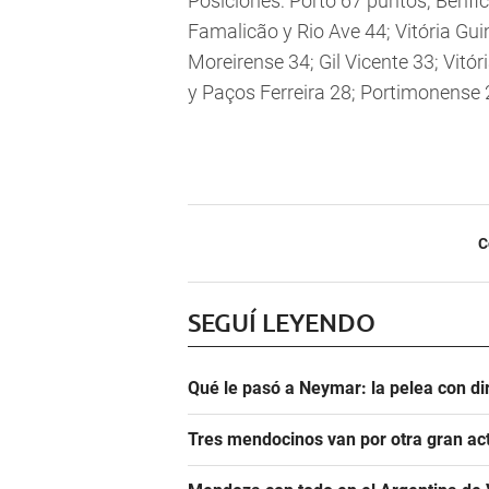
Posiciones: Porto 67 puntos; Benfic
Famalicão y Rio Ave 44; Vitória Gu
Moreirense 34; Gil Vicente 33; Vitó
y Paços Ferreira 28; Portimonense 
C
SEGUÍ LEYENDO
Qué le pasó a Neymar: la pelea con dir
Tres mendocinos van por otra gran ac