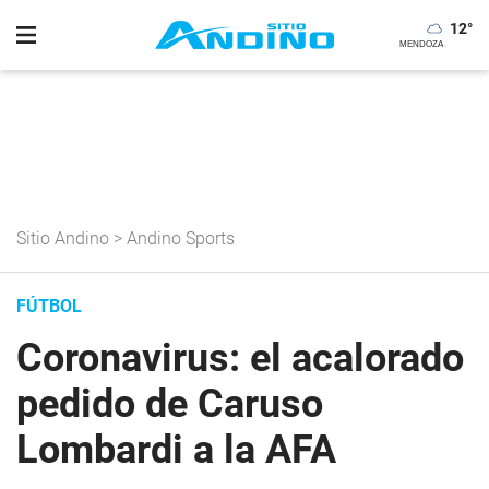
12
°
Sitio Andino
>
Andino Sports
FÚTBOL
Coronavirus: el acalorado
pedido de Caruso
Lombardi a la AFA