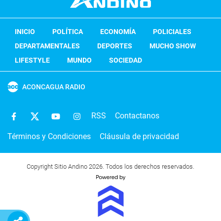
INICIO
POLÍTICA
ECONOMÍA
POLICIALES
DEPARTAMENTALES
DEPORTES
MUCHO SHOW
LIFESTYLE
MUNDO
SOCIEDAD
ACONCAGUA RADIO
RSS
Contactanos
Términos y Condiciones
Cláusula de privacidad
Copyright Sitio Andino 2026. Todos los derechos reservados.