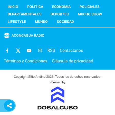
INICIO
POLÍTICA
ECONOMÍA
POLICIALES
DEPARTAMENTALES
DEPORTES
MUCHO SHOW
LIFESTYLE
MUNDO
SOCIEDAD
ACONCAGUA RADIO
RSS
Contactanos
Términos y Condiciones
Cláusula de privacidad
Copyright Sitio Andino 2026. Todos los derechos reservados.