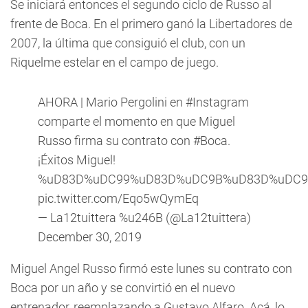
Se iniciará entonces el segundo ciclo de Russo al
frente de Boca. En el primero ganó la Libertadores de
2007, la última que consiguió el club, con un
Riquelme estelar en el campo de juego.
AHORA | Mario Pergolini en
#Instagram
comparte el momento en que Miguel
Russo firma su contrato con
#Boca
.
¡Éxitos Miguel!
%uD83D%uDC99%uD83D%uDC9B%uD83D%uDC9
pic.twitter.com/Eqo5wQymEq
— La12tuittera %u246B (@La12tuittera)
December 30, 2019
Miguel Angel Russo firmó este lunes su contrato con
Boca por un año y se convirtió en el nuevo
entrenador, reemplazando a Gustavo Alfaro. Acá, lo