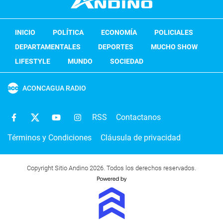
INICIO
POLÍTICA
ECONOMÍA
POLICIALES
DEPARTAMENTALES
DEPORTES
MUCHO SHOW
LIFESTYLE
MUNDO
SOCIEDAD
ACONCAGUA RADIO
RSS
Contactanos
Términos y Condiciones
Cláusula de privacidad
Copyright Sitio Andino 2026. Todos los derechos reservados.