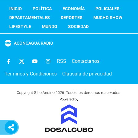
INICIO
POLÍTICA
ECONOMÍA
POLICIALES
DEPARTAMENTALES
DEPORTES
MUCHO SHOW
LIFESTYLE
MUNDO
SOCIEDAD
ACONCAGUA RADIO
RSS
Contactanos
Términos y Condiciones
Cláusula de privacidad
Copyright Sitio Andino 2026. Todos los derechos reservados.