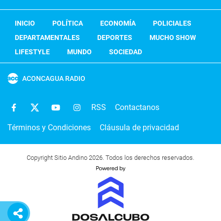
INICIO
POLÍTICA
ECONOMÍA
POLICIALES
DEPARTAMENTALES
DEPORTES
MUCHO SHOW
LIFESTYLE
MUNDO
SOCIEDAD
ACONCAGUA RADIO
RSS
Contactanos
Términos y Condiciones
Cláusula de privacidad
Copyright Sitio Andino 2026. Todos los derechos reservados.