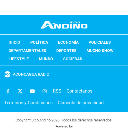
INICIO
POLÍTICA
ECONOMÍA
POLICIALES
DEPARTAMENTALES
DEPORTES
MUCHO SHOW
LIFESTYLE
MUNDO
SOCIEDAD
ACONCAGUA RADIO
RSS
Contactanos
Términos y Condiciones
Cláusula de privacidad
Copyright Sitio Andino 2026. Todos los derechos reservados.