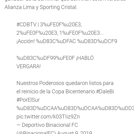
Alianza Lima y Sporting Cristal.
#CDBTV
| 3%uFE0F%u20E3,
2%uFE0F%u20E3, 1%uFE0F%u20E3...
¡Acción! %uD83C%uDFAC %uD83D%uDCF9
%uD83C%uDF99%uFE0F ¡HABLÓ
VERGARA!
Nuestros Poderosos quedaron listos para
el reinicio de la Copa Bicentenario.
#DaleBi
#PorElSur
%uD83D%uDCAA%uD83D%uDCAA%uD83D%uDD3
pic.twitter.com/k03TIiz9Zn
— Deportivo Binacional FC
(@BinacionalFC)
August 9, 2019