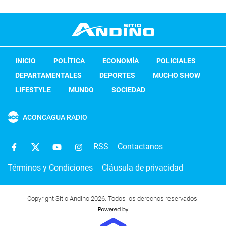
INICIO
POLÍTICA
ECONOMÍA
POLICIALES
DEPARTAMENTALES
DEPORTES
MUCHO SHOW
LIFESTYLE
MUNDO
SOCIEDAD
ACONCAGUA RADIO
RSS
Contactanos
Términos y Condiciones
Cláusula de privacidad
Copyright Sitio Andino 2026. Todos los derechos reservados.