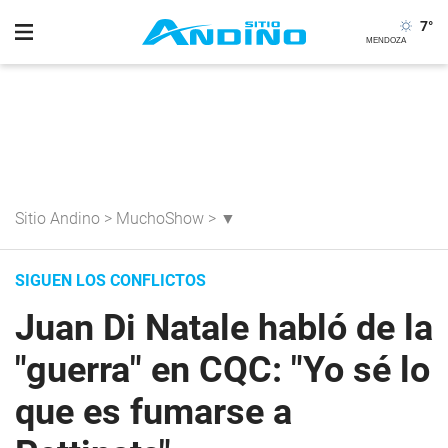
7
°
Sitio Andino
>
MuchoShow
>
▼
SIGUEN LOS CONFLICTOS
Juan Di Natale habló de la
"guerra" en CQC: "Yo sé lo
que es fumarse a