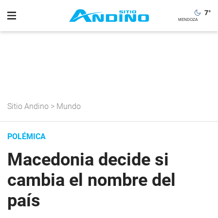
7
°
Sitio Andino
>
Mundo
POLÉMICA
Macedonia decide si
cambia el nombre del
país