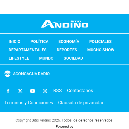
INICIO
POLÍTICA
ECONOMÍA
POLICIALES
DEPARTAMENTALES
DEPORTES
MUCHO SHOW
LIFESTYLE
MUNDO
SOCIEDAD
ACONCAGUA RADIO
RSS
Contactanos
Términos y Condiciones
Cláusula de privacidad
Copyright Sitio Andino 2026. Todos los derechos reservados.