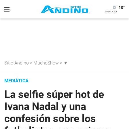
10
°
Sitio Andino
>
MuchoShow
>
▼
MEDIÁTICA
La selfie súper hot de
Ivana Nadal y una
confesión sobre los