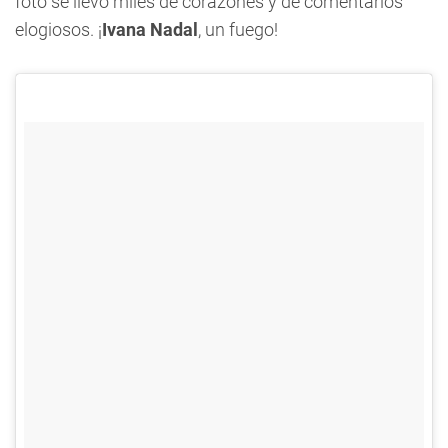
foto se llevó miles de corazones y de comentarios
elogiosos. ¡
Ivana Nadal
, un fuego!