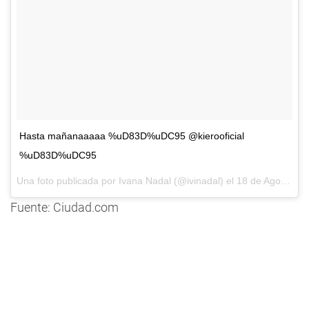
Hasta mañanaaaaa %uD83D%uDC95 @kierooficial
%uD83D%uDC95
Una foto publicada por Ivana Nadal (@ivinadal) el
18 de Ago de 2016 a la(s) 7:33 PDT
Fuente: Ciudad.com