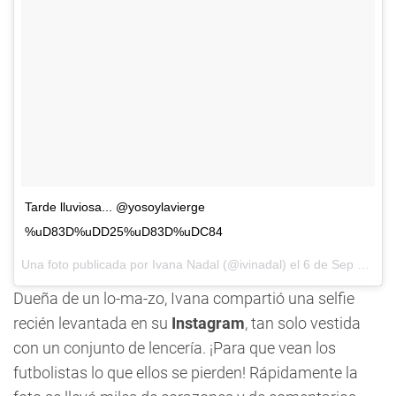
Tarde lluviosa... @yosoylavierge
%uD83D%uDD25%uD83D%uDC84
Una foto publicada por Ivana Nadal (@ivinadal) el
6 de Sep de 2016 a la(s) 2:00 PDT
Dueña de un lo-ma-zo, Ivana compartió una selfie
recién levantada en su
Instagram
, tan solo vestida
con un conjunto de lencería. ¡Para que vean los
futbolistas lo que ellos se pierden! Rápidamente la