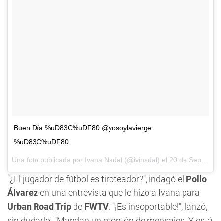
Buen Día %uD83C%uDF80 @yosoylavierge
%uD83C%uDF80
Una foto publicada por Ivana Nadal (@ivinadal) el
20 de Sep de 2016 a la(s) 5:19 PDT
"¿El jugador de fútbol es tiroteador?", indagó el
Pollo
Álvarez
en una entrevista que le hizo a Ivana para
Urban Road Trip
de
FWTV
. "¡Es insoportable!", lanzó,
sin dudarlo. "Mandan un montón de mensajes. Y está