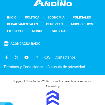
INICIO
POLÍTICA
ECONOMÍA
POLICIALES
DEPARTAMENTALES
DEPORTES
MUCHO SHOW
LIFESTYLE
MUNDO
SOCIEDAD
ACONCAGUA RADIO
RSS
Contactanos
Términos y Condiciones
Cláusula de privacidad
Copyright Sitio Andino 2026. Todos los derechos reservados.