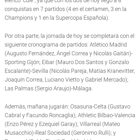
elenco "culé", ya que con los dos de hoy llegó a 8
conquistas en 7 partidos (4 en el certamen, 3 en la
Champions y 1 en la Supercopa Española).
Por otra parte, la jornada de hoy se completará con el
siguiente cronograma de partidos: Atlético Madrid
(Augusto Fernández, Ángel Correa y Nicolás Gaitán)-
Sporting Gijón; Eibar (Mauro Dos Santos y Gonzalo
Escalante)-Sevilla (Nicolás Pareja, Matías Kranevitter,
Joaquín Correa, Luciano Vietto y Gabriel Mercado);
Las Palmas (Sergio Araujo)-Málaga.
Además, mañana jugarán: Osasuna-Celta (Gustavo
Cabral y Facundo Roncaglia); Athletic Bilbao-Valencia
(Enzo Pérez y Ezequiel Garay); Villarreal (Mateo
Musacchio)-Real Sociedad (Gerónimo Rulli); y