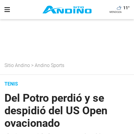
11
°
Sitio Andino
>
Andino Sports
TENIS
Del Potro perdió y se
despidió del US Open
ovacionado