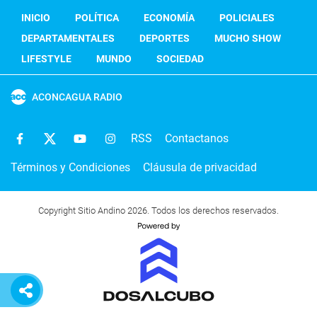
INICIO
POLÍTICA
ECONOMÍA
POLICIALES
DEPARTAMENTALES
DEPORTES
MUCHO SHOW
LIFESTYLE
MUNDO
SOCIEDAD
ACONCAGUA RADIO
RSS
Contactanos
Términos y Condiciones
Cláusula de privacidad
Copyright Sitio Andino 2026. Todos los derechos reservados.