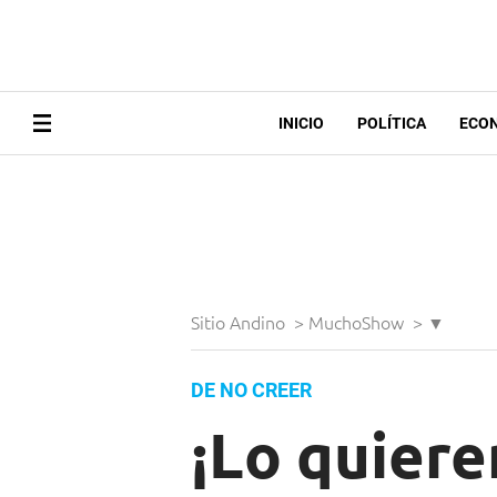
INICIO
POLÍTICA
ECO
Sitio Andino
>
MuchoShow
>
▼
DE NO CREER
¡Lo quiere