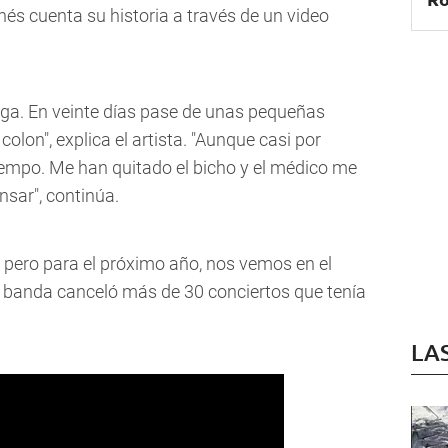
nés cuenta su historia a través de un video
iga. En veinte días pase de unas pequeñas
lon", explica el artista. "Aunque casi por
iempo. Me han quitado el bicho y el médico me
sar", continúa.
, pero para el próximo año, nos vemos en el
La banda canceló más de 30 conciertos que tenía
LA