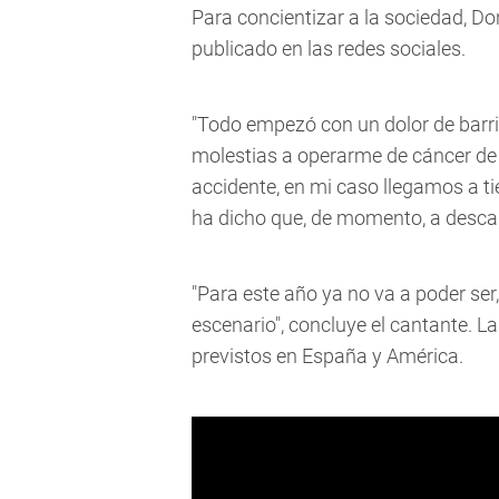
Para concientizar a la sociedad, Do
publicado en las redes sociales.
"Todo empezó con un dolor de barr
molestias a operarme de cáncer de co
accidente, en mi caso llegamos a t
ha dicho que, de momento, a descan
"Para este año ya no va a poder ser
escenario", concluye el cantante. 
previstos en España y América.