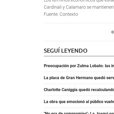
Cardinali y Calamaro se mantienen 
Fuente: Contexto
C
SEGUÍ LEYENDO
Preocupación por Zulma Lobato: las i
La placa de Gran Hermano quedó serv
Charlotte Caniggia quedó recalculando
La obra que emocionó al público vuel
"No era de compromiso": La Joaqui sor