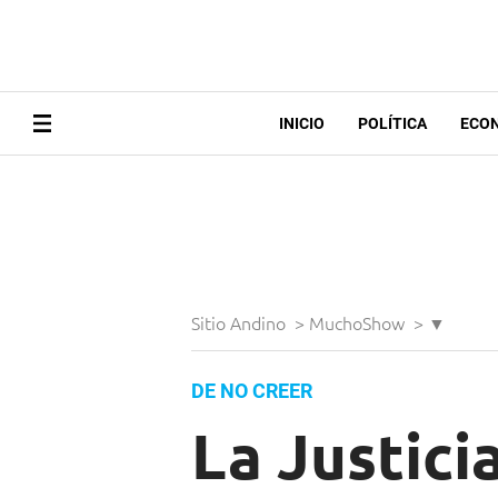
INICIO
POLÍTICA
ECO
Sitio Andino
>
MuchoShow
>
▼
DE NO CREER
La Justici