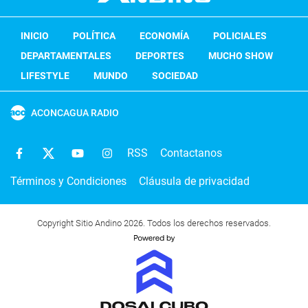
INICIO
POLÍTICA
ECONOMÍA
POLICIALES
DEPARTAMENTALES
DEPORTES
MUCHO SHOW
LIFESTYLE
MUNDO
SOCIEDAD
ACONCAGUA RADIO
RSS
Contactanos
Términos y Condiciones
Cláusula de privacidad
Copyright Sitio Andino 2026. Todos los derechos reservados.