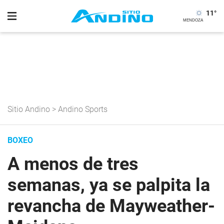
11
°
Sitio Andino
>
Andino Sports
BOXEO
A menos de tres
semanas, ya se palpita la
revancha de Mayweather-