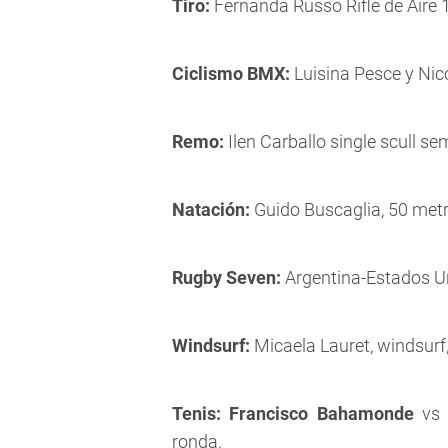
Tiro:
Fernanda Russo Rifle de Aire 1
Ciclismo BMX:
Luisina Pesce y Nic
Remo:
Ilen Carballo single scull sem
Natación:
Guido Buscaglia, 50 metro
Rugby Seven:
Argentina-Estados Un
Windsurf:
Micaela Lauret, windsurf,
Tenis:
Francisco Bahamonde
vs 
ronda.