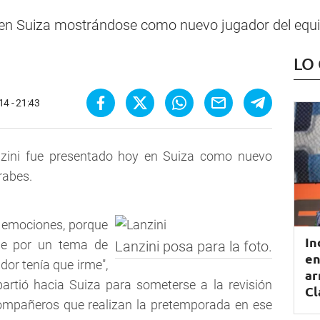
 en Suiza mostrándose como nuevo jugador del equi
LO
14 - 21:43
nzini fue presentado hoy en Suiza como nuevo
rabes.
s emociones, porque
In
 fue por un tema de
Lanzini posa para la foto.
en
dor tenía que irme",
ar
artió hacia Suiza para someterse a la revisión
Cl
ompañeros que realizan la pretemporada en ese