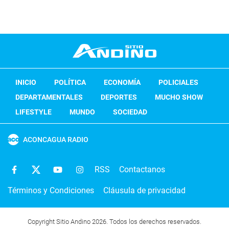
INICIO
POLÍTICA
ECONOMÍA
POLICIALES
DEPARTAMENTALES
DEPORTES
MUCHO SHOW
LIFESTYLE
MUNDO
SOCIEDAD
ACONCAGUA RADIO
RSS
Contactanos
Términos y Condiciones
Cláusula de privacidad
Copyright Sitio Andino 2026. Todos los derechos reservados.