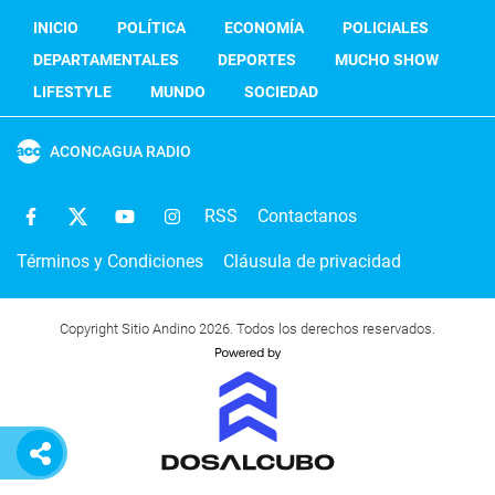
INICIO
POLÍTICA
ECONOMÍA
POLICIALES
DEPARTAMENTALES
DEPORTES
MUCHO SHOW
LIFESTYLE
MUNDO
SOCIEDAD
ACONCAGUA RADIO
RSS
Contactanos
Términos y Condiciones
Cláusula de privacidad
Copyright Sitio Andino 2026. Todos los derechos reservados.