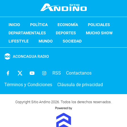
INICIO
POLÍTICA
ECONOMÍA
POLICIALES
DEPARTAMENTALES
DEPORTES
MUCHO SHOW
LIFESTYLE
MUNDO
SOCIEDAD
ACONCAGUA RADIO
RSS
Contactanos
Términos y Condiciones
Cláusula de privacidad
Copyright Sitio Andino 2026. Todos los derechos reservados.