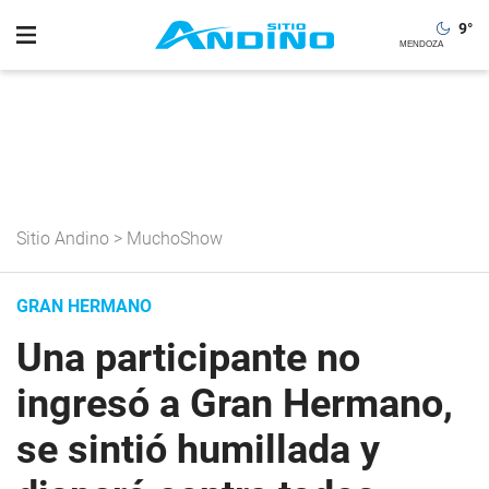
9
°
Sitio Andino
>
MuchoShow
GRAN HERMANO
Una participante no
ingresó a Gran Hermano,
se sintió humillada y